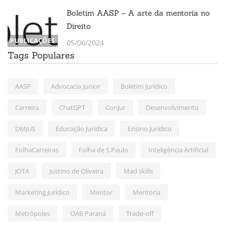
Boletim AASP – A arte da mentoria no
Direito
PUBLICAÇÕES
05/06/2024
Tags Populares
AASP
Advocacia Junior
Boletim Jurídico
Carreira
ChatGPT
ConJur
Desenvolvimento
DMJUS
Educação Jurídica
Ensino Jurídico
FolhaCarreiras
Folha de S.Paulo
Inteligência Artificial
JOTA
Justino de Oliveira
Mad skills
Marketing Jurídico
Mentor
Mentoria
Metrópoles
OAB Paraná
Trade-off