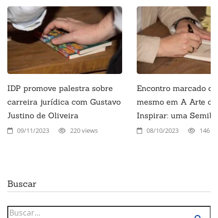
IDP promove palestra sobre
Encontro marcado c
carreira jurídica com Gustavo
mesmo em A Arte de
Justino de Oliveira
Inspirar: uma Semibi
09/11/2023
220 views
08/10/2023
146 vi
Buscar