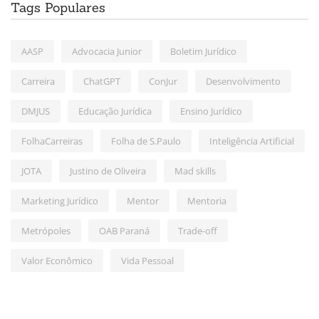
Tags Populares
AASP
Advocacia Junior
Boletim Jurídico
Carreira
ChatGPT
ConJur
Desenvolvimento
DMJUS
Educação Jurídica
Ensino Jurídico
FolhaCarreiras
Folha de S.Paulo
Inteligência Artificial
JOTA
Justino de Oliveira
Mad skills
Marketing Jurídico
Mentor
Mentoria
Metrópoles
OAB Paraná
Trade-off
Valor Econômico
Vida Pessoal