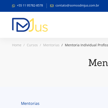
+55 11 95782-8578
contato@somosdmjus.com.br
Home
Cursos
Mentorias
Mentoria Individual Profis
Ment
Mentorias