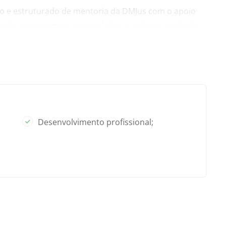
 e estruturado de mentoria da DMJus com o apoio
orado personagem principal da sua própria evolução
amento do nosso time, inclusive do nosso Mentor, o
 e possibilidade de contratação de encontros extras.
Desenvolvimento profissional;