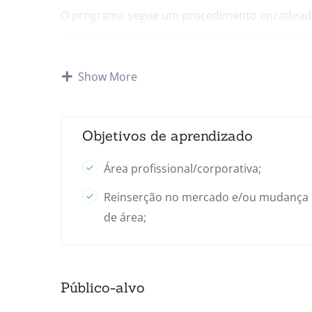
O programa segue um procedimento encadeado
de parceiros. Com o objetivo de tornar o ment
profissional. Para isso, conta com o acompanh
Prof. Dr. Gustavo Justino de Oliveira.
Show More
Carga horária de 25 a 40 horas, com certificado
Objetivos de aprendizado
Área profissional/corporativa;
Reinserção no mercado e/ou mudança
de área;
Público-alvo