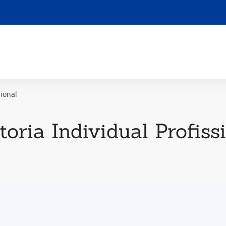
sional
oria Individual Profiss