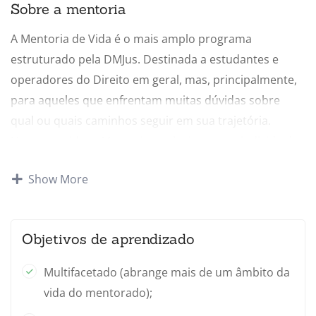
Sobre a mentoria
A Mentoria de Vida é o mais amplo programa
estruturado pela DMJus. Destinada a estudantes e
operadores do Direito em geral, mas, principalmente,
para aqueles que enfrentam muitas dúvidas sobre
qual ou quais caminhos seguir em sua trajetória.
Nesse sentido, a Mentoria, exclusivamente individual,
serve como apoio a esses questionamentos.
Show More
Ao lado do nosso Mentor, o Prof. Gustavo Justino, e do
nosso time, o mentorado será colocado como ator
Objetivos de aprendizado
central do processo de garimpo das suas habilidades,
auxiliando a encontrar o caminho adequado para a
Multifacetado (abrange mais de um âmbito da
sua carreira.
vida do mentorado);