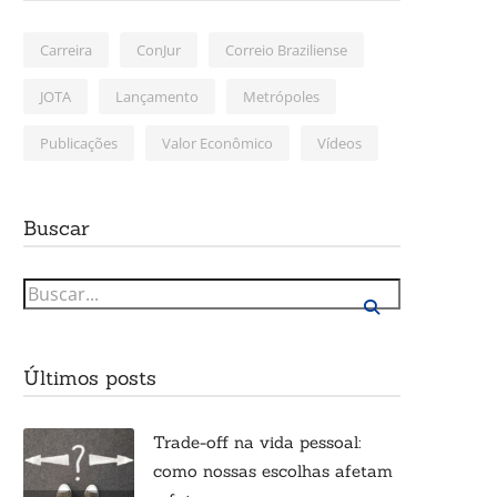
Carreira
ConJur
Correio Braziliense
JOTA
Lançamento
Metrópoles
Publicações
Valor Econômico
Vídeos
Buscar
Últimos posts
Trade-off na vida pessoal:
como nossas escolhas afetam