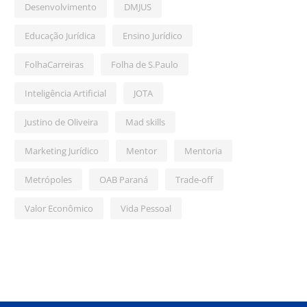
Desenvolvimento
DMJUS
Educação Jurídica
Ensino Jurídico
FolhaCarreiras
Folha de S.Paulo
Inteligência Artificial
JOTA
Justino de Oliveira
Mad skills
Marketing Jurídico
Mentor
Mentoria
Metrópoles
OAB Paraná
Trade-off
Valor Econômico
Vida Pessoal