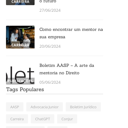
o futuro
CARREIRA
27/06/2024
Como encontrar um mentor na
sua empresa
CARREIRA
20/06/2024
Boletim AASP – A arte da
mentoria no Direito
PUBLICAÇÕES
05/06/2024
Tags Populares
AASP
Advocacia Junior
Boletim Jurídico
Carreira
ChatGPT
ConJur