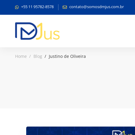
+55 11 95782-8578
contato@somosdmjus.com.br
Home
Blog
Justino de Oliveira