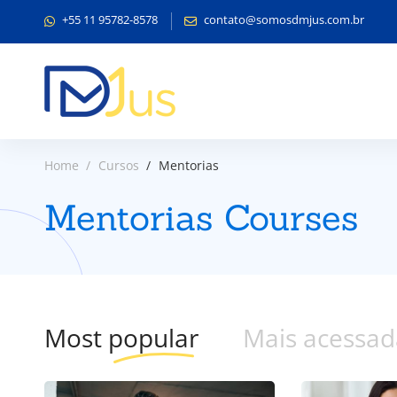
+55 11 95782-8578
contato@somosdmjus.com.br
Home
Cursos
Mentorias
Mentorias Courses
Most
popular
Mais acessad