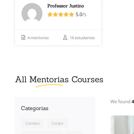
Professor Justino
5.0
/
5
4 mentorias
16 estudantes
All
Mentorias
Courses
We found
Categorias
Carreira
ConJur