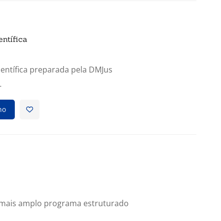
entífica
ientífica preparada pela DMJus
…
ho
o mais amplo programa estruturado