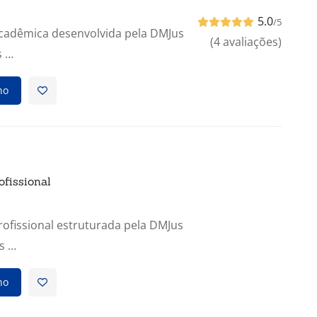
5.0
/5
Acadêmica desenvolvida pela DMJus
(4 avaliações)
s …
ho
ofissional
rofissional estruturada pela DMJus
s …
ho