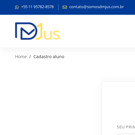
+55 11 95782-8578
contato@somosdmjus.com.br
Home
Cadastro aluno
SEU PR